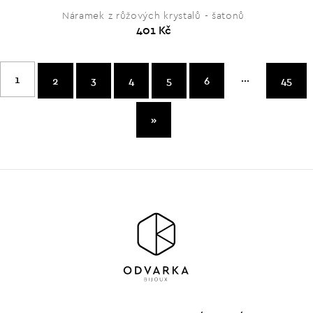
Náramek z růžových krystalů - šatonů
401 Kč
...
1
2
3
4
5
6
45
»