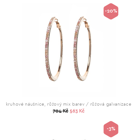
-20%
kruhové náušnice, růžový mix barev / růžová galvanizace
704 Kč
563 Kč
-3%