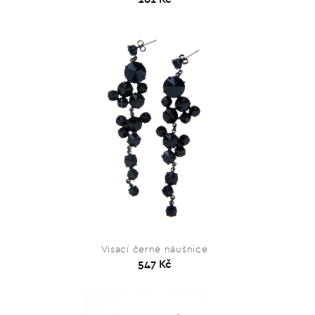
Visací černé náušnice
547 Kč