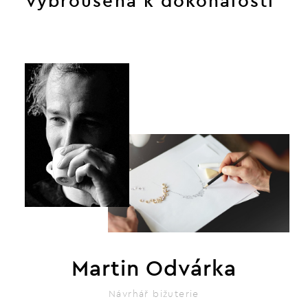
vybroušená k dokonalosti
Martin Odvárka
Návrhář bižuterie