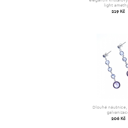
elegantní křišťálov
light ameth
219 Kč
Dlouhé náušnice, 
galvanizac
206 Kč