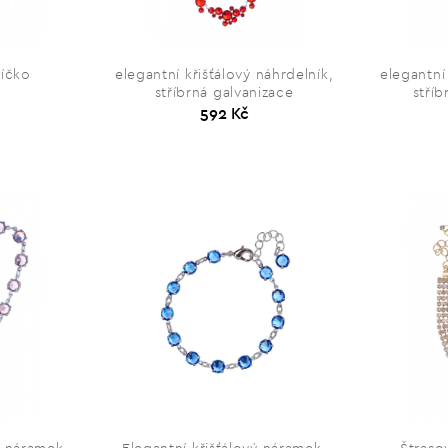
díčko
elegantní křišťálový náhrdelník,
elegantní
stříbrná galvanizace
stříb
592 Kč