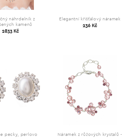
čný náhrdelník z
Elegantní křišťálový náramek
šených kamenů
236 Kč
2833 Kč
e pecky, perlovo
Náramek z růžových krystalů -