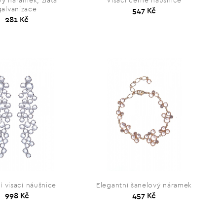
vý náramek, zlatá
Visací černé náušnice
galvanizace
547 Kč
281 Kč
í visací náušnice
Elegantní šanelový náramek
998 Kč
457 Kč