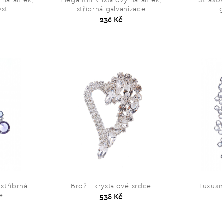
ý náramek,
Elegantní křišťálový náramek,
Štraso
yst
stříbrná galvanizace
236 Kč
stříbrná
Brož - krystalové srdce
Luxusn
e
538 Kč