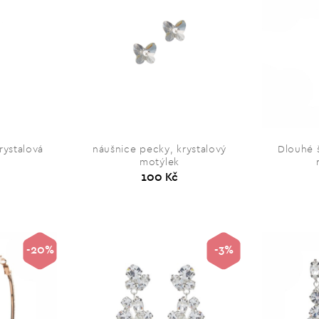
rystalová
náušnice pecky, krystalový
Dlouhé 
motýlek
100 Kč
-20%
-3%