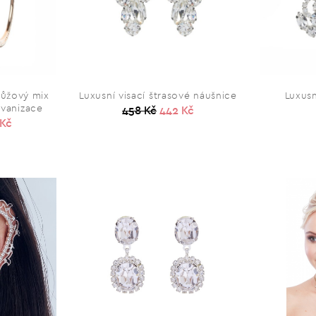
růžový mix
Luxusní visací štrasové náušnice
Luxusn
lvanizace
458 Kč
442 Kč
 Kč