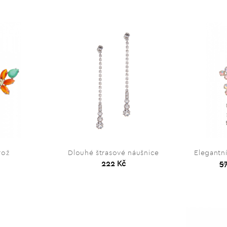
rož
Dlouhé štrasové náušnice
Elegantn
222 Kč
5