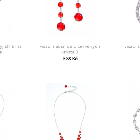
ý, stříbrná
visací náušnice z červených
visací 
e
krystalů
228 Kč