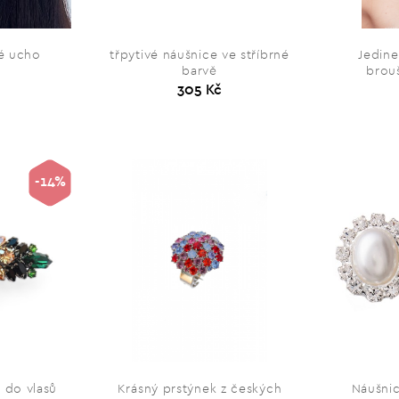
lé ucho
třpytivé náušnice ve stříbrné
Jedine
barvě
brou
305 Kč
-14%
 do vlasů
Krásný prstýnek z českých
Náušnic