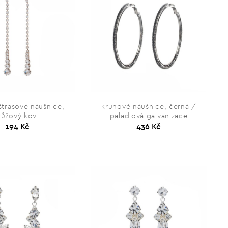
štrasové náušnice,
kruhové náušnice, černá /
růžový kov
paladiová galvanizace
194 Kč
436 Kč