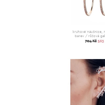
kruhové náušnice, 
barev / růžová ga
704 Kč
563