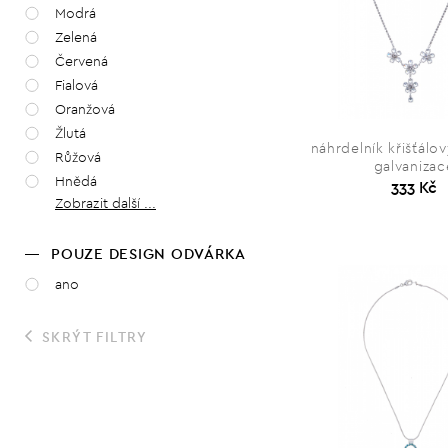
Modrá
Zelená
Červená
Fialová
Oranžová
Žlutá
náhrdelník křišťálov
Růžová
galvanizac
Hnědá
333 Kč
Zobrazit další ...
POUZE DESIGN ODVÁRKA
ano
SKRÝT FILTRY