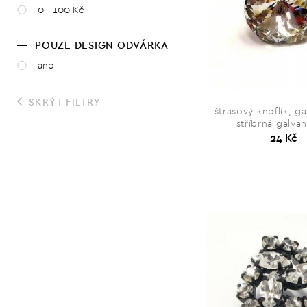
0 - 100 Kč
POUZE DESIGN ODVÁRKA
ano
SKRÝT FILTRY
štrasový knoflík, ga
stříbrná galva
24 Kč