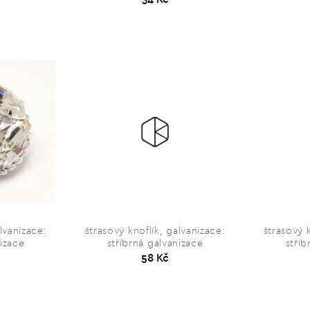
lvanizace:
štrasový knoflík, galvanizace:
štrasový 
nizace
stříbrná galvanizace
stříb
58 Kč