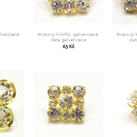
lvanizace:
štrasový knoflík, galvanizace:
štrasový 
zlatá galvanizace
zla
63 Kč