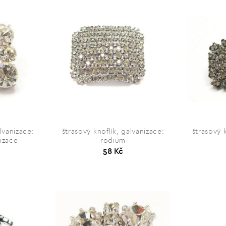
lvanizace:
štrasový knoflík, galvanizace:
štrasový 
nizace
rodium
58 Kč