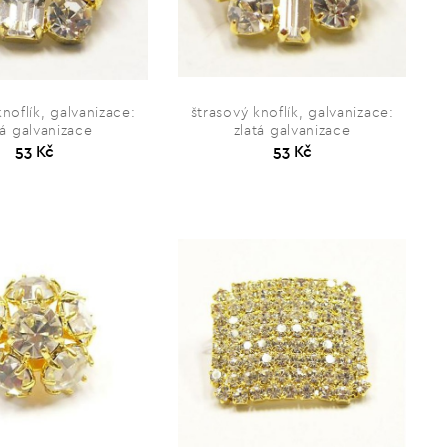
knoflík, galvanizace:
štrasový knoflík, galvanizace:
tá galvanizace
zlatá galvanizace
53 Kč
53 Kč