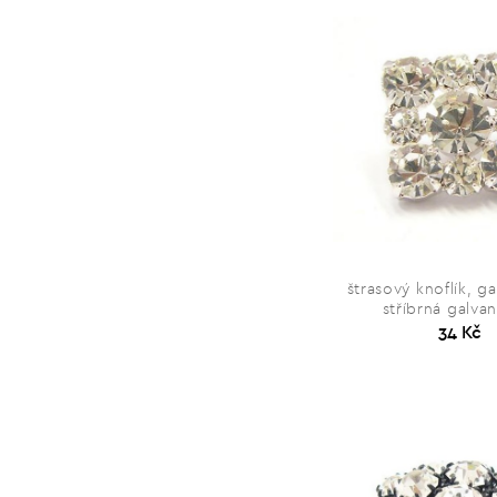
štrasový knoflík, ga
stříbrná galva
34 Kč