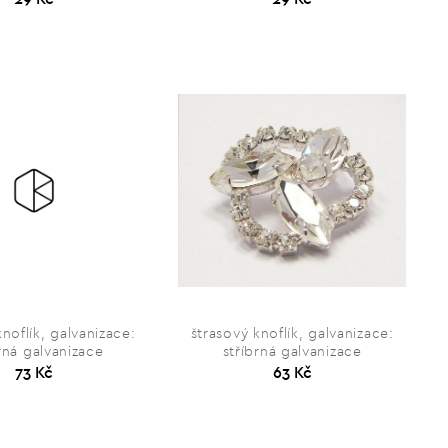
knoflík, galvanizace:
štrasový knoflík, galvanizace:
rná galvanizace
stříbrná galvanizace
73 Kč
63 Kč