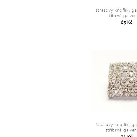
štrasový knoflík, ga
stříbrná galva
63 Kč
štrasový knoflík, ga
stříbrná galva
34 Kč