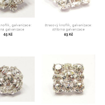
knoflík, galvanizace:
štrasový knoflík, galvanizace:
rná galvanizace
stříbrná galvanizace
63 Kč
63 Kč