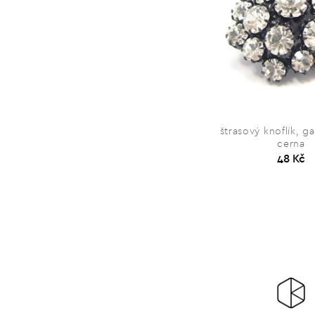
štrasový knoflík, ga
cerna
48 Kč