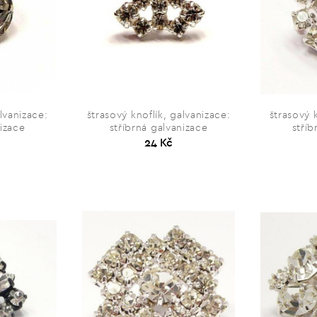
lvanizace:
štrasový knoflík, galvanizace:
štrasový 
nizace
stříbrná galvanizace
stříb
24 Kč