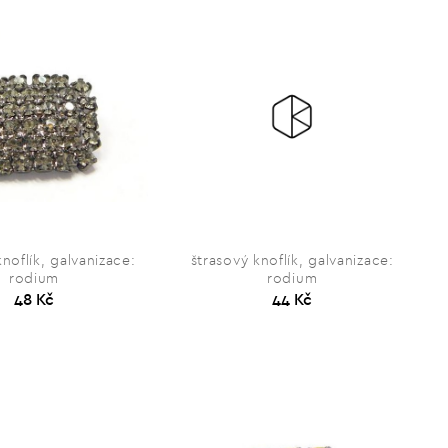
knoflík, galvanizace:
štrasový knoflík, galvanizace:
rodium
rodium
48 Kč
44 Kč