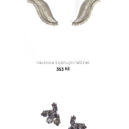
náušnice kopírující lalůček
353 Kč