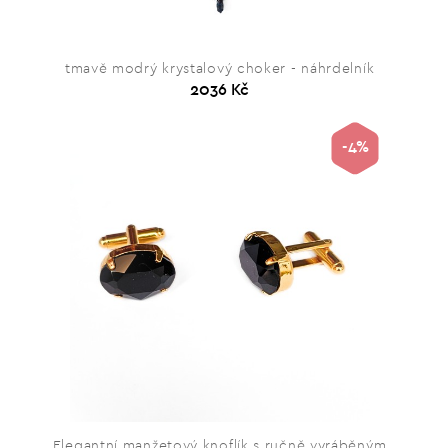
tmavě modrý krystalový choker - náhrdelník
2036 Kč
-4%
Elegantní manžetový knoflík s ručně vyráběným