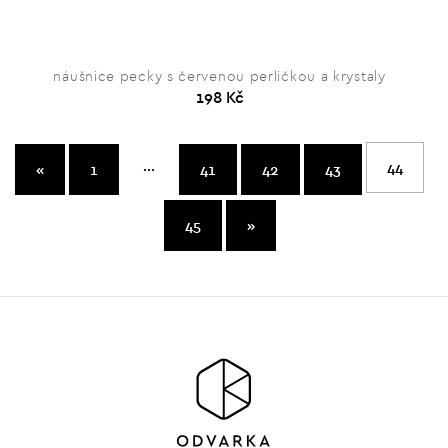
náušnice pecky s červenou perličkou a krystaly
198 Kč
...
44
«
1
41
42
43
45
»