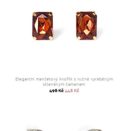
Elegantní manžetový knoflík s ručně vyráběným
skleněným kamenem
498 Kč
448 Kč