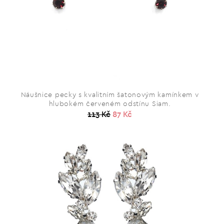
Náušnice pecky s kvalitním šatonovým kamínkem v
hlubokém červeném odstínu Siam.
113 Kč
87 Kč