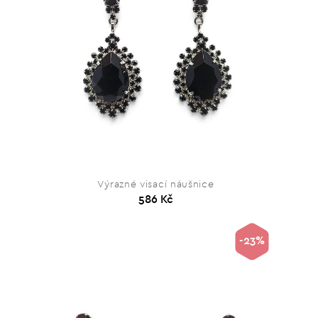
Výrazné visací náušnice
586 Kč
-23%