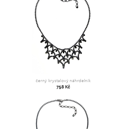
černý krystalový náhrdelník
758 Kč