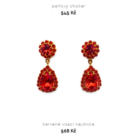
perlový choker
545 Kč
červené visací náušnice
568 Kč