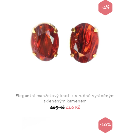
-4%
Elegantní manžetový knoflík s ručně vyráběným
skleněným kamenem
465 Kč
446 Kč
-10%