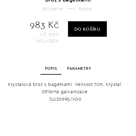
Bižuterie
Brože
983 Kč
DO KOŠÍKU
VČ.DPH
SKLADEM
POPIS
PARAMETRY
Krystalová brož s bagetkami. Velikost 7cm. Krystal.
Stříbrná galvanizace.
74120695/s00