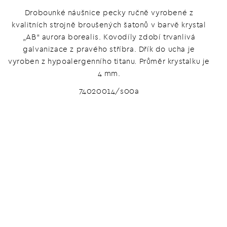
Drobounké náušnice pecky ručně vyrobené z
kvalitních strojně broušených šatonů v barvě krystal
„AB“ aurora borealis. Kovodíly zdobí trvanlivá
galvanizace z pravého stříbra. Dřík do ucha je
vyroben z hypoalergenního titanu. Průměr krystalku je
4 mm.
74020014/s00a