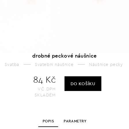
drobné peckové náušnice
Svatba
Svatební náušnice
Náušnice pecky
84 Kč
DO KOŠÍKU
VČ.DPH
SKLADEM
POPIS
PARAMETRY