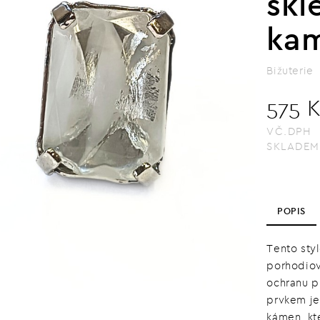
sk
ka
Bižuterie
575 
VČ.DPH
SKLADEM
POPIS
Tento sty
porhodiov
ochranu p
prvkem je
kámen, kt