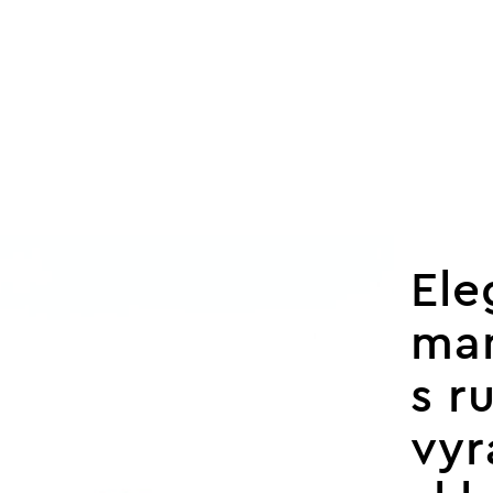
Ele
man
s r
vy