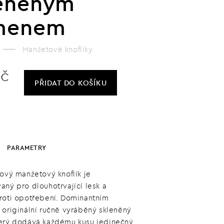
leněným
menem
Manžetové knoflíky
Kč
PŘIDAT
DO KOŠÍKU
PARAMETRY
lový manžetový knoflík je
aný pro dlouhotrvající lesk a
roti opotřebení. Dominantním
 originální ručně vyráběný skleněný
erý dodává každému kusu jedinečný