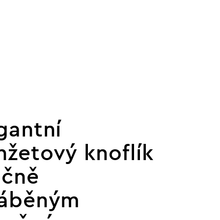
gantní
žetový knoflík
učně
ráběným