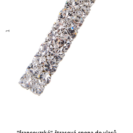
1
"francouzská" štrasová spona do vlasů