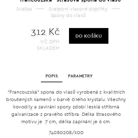
Svatba
Svatební vlasové doplňky
Spony do vlasů
312 Kč
DO KOŠÍKU
VČ.DPH
SKLADEM
POPIS
PARAMETRY
"Francouzská" spona do vlasů vyrobená z kvalitních
broušených kamenů v barvě čirého krystalu. Všechny
kovodíly a zavírání spony zdobí lesklá stříbrná
galvanizace z pravého stříbra. Délka štrasového
motivu je 7 cm, délka zapínání je 6 cm.
74080208/s00