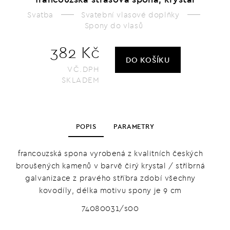
Svatba
Svatební vlasové doplňky
Spony do vlasů
382 Kč
DO KOŠÍKU
VČ.DPH
SKLADEM
POPIS
PARAMETRY
francouzská spona vyrobená z kvalitních českých
broušených kamenů v barvě čirý krystal / stříbrná
galvanizace z pravého stříbra zdobí všechny
kovodíly, délka motivu spony je 9 cm
74080031/s00