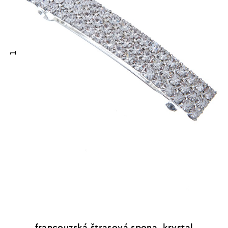
1
francouzská štrasová spona, krystal