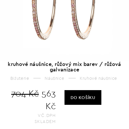
kruhové náušnice, růžový mix barev / růžová
galvanizace
Bižuterie
Náušnice
Kruhové náušnice
704 Kč
563
DO KOŠÍKU
Kč
VČ.DPH
SKLADEM