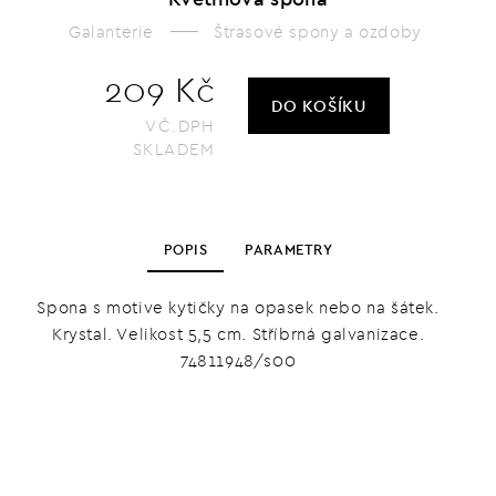
Galanterie
Štrasové spony a ozdoby
209 Kč
DO KOŠÍKU
VČ.DPH
SKLADEM
POPIS
PARAMETRY
Spona s motive kytičky na opasek nebo na šátek.
Krystal. Velikost 5,5 cm. Stříbrná galvanizace.
74811948/s00