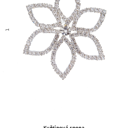
1
Květinová spona