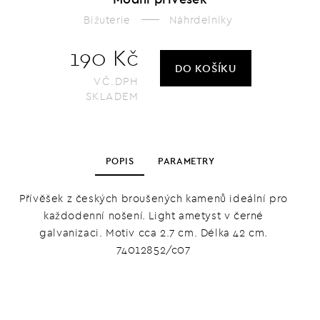
Bižuterie
Náhrdelníky
190 Kč
DO KOŠÍKU
VČ.DPH
SKLADEM
POPIS
PARAMETRY
Přívěšek z českých broušených kamenů ideální pro
každodenní nošení. Light ametyst v černé
galvanizaci. Motiv cca 2.7 cm. Délka 42 cm.
74012852/c07