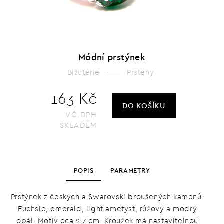
Módní prstýnek
Bižuterie
Prsteny
163 Kč
DO KOŠÍKU
VČ.DPH
SKLADEM
POPIS
PARAMETRY
Prstýnek z českých a Swarovski broušených kamenů.
Fuchsie, emerald, light ametyst, růžový a modrý
opál. Motiv cca 2.7 cm. Kroužek má nastavitelnou