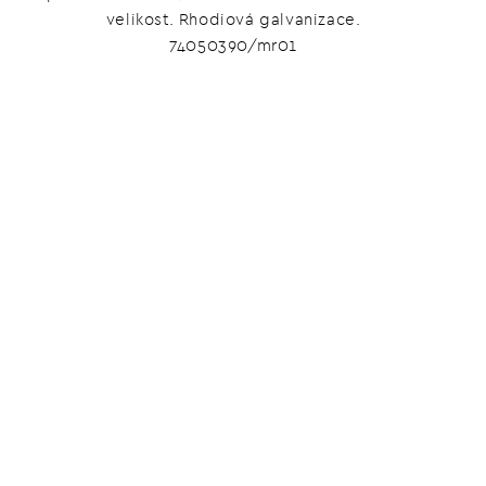
velikost. Rhodiová galvanizace.
74050390/mr01