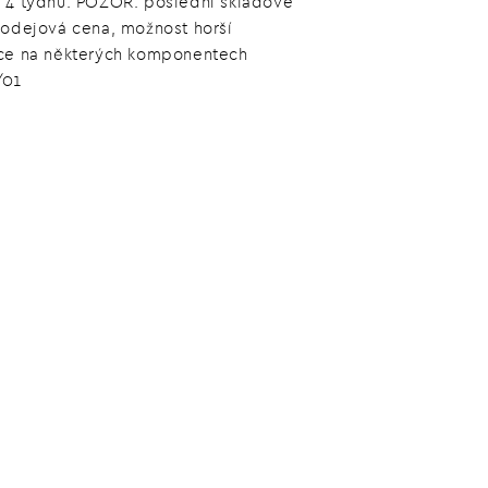
 4 týdnů. POZOR: poslední skladové
rodejová cena, možnost horší
ce na některých komponentech
/01