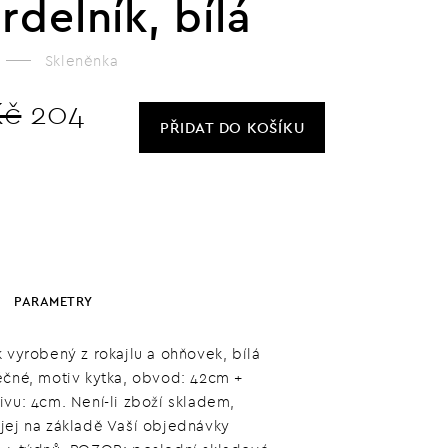
rdelník, bílá
Skleněnka
Kč
204
PŘIDAT
DO KOŠÍKU
PARAMETRY
 vyrobený z rokajlu a ohňovek, bílá
éčné, motiv kytka, obvod: 42cm +
ivu: 4cm. Není-li zboží skladem,
jej na základě Vaší objednávky