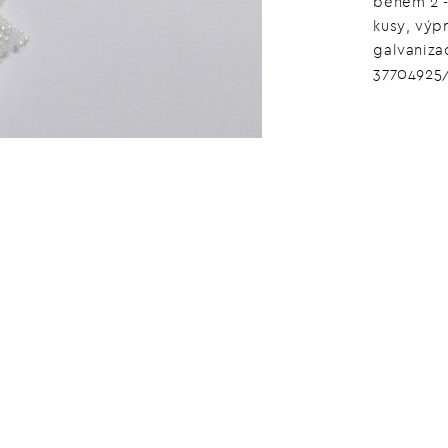
během 2 -
kusy, výp
galvaniza
37704925