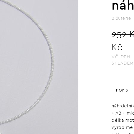
náh
Bižuterie
252 
Kč
VČ.DPH
SKLADEM
POPIS
náhrdelník
+ AB + ml
délka mot
vyrobíme 