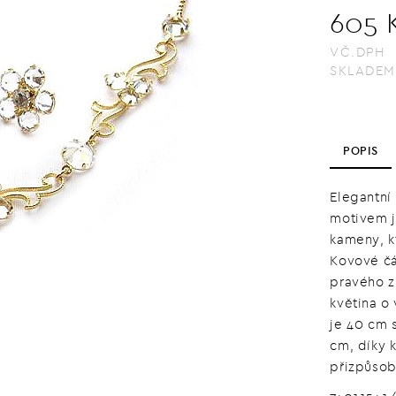
605 
VČ.DPH
SKLADEM
POPIS
Elegantní
motivem j
kameny, k
Kovové čá
pravého z
květina o 
je 40 cm 
cm, díky 
přizpůsob