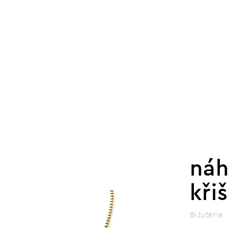
náh
kři
Bižuterie