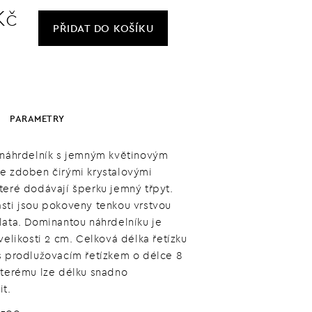
Kč
PŘIDAT
DO KOŠÍKU
PARAMETRY
 náhrdelník s jemným květinovým
e zdoben čirými krystalovými
teré dodávají šperku jemný třpyt.
sti jsou pokoveny tenkou vrstvou
lata. Dominantou náhrdelníku je
velikosti 2 cm. Celková délka řetízku
s prodlužovacím řetízkem o délce 8
kterému lze délku snadno
it.