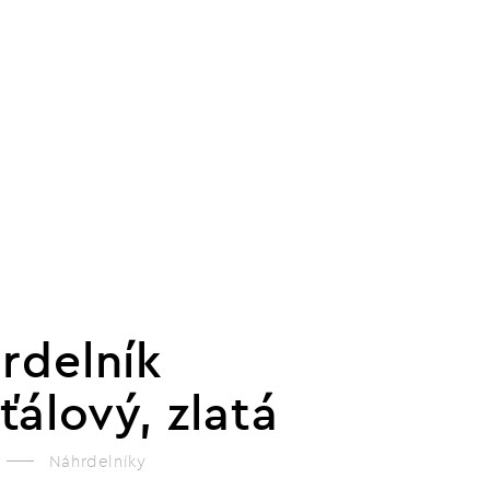
rdelník
šťálový, zlatá
Náhrdelníky