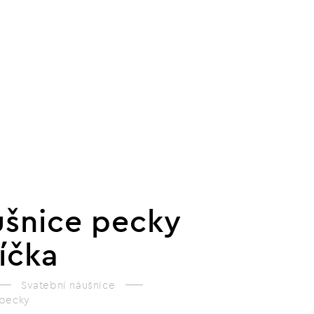
šnice pecky
íčka
Svatební náušnice
 pecky