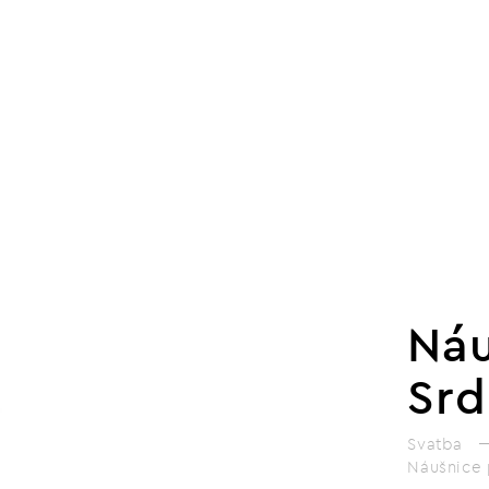
Náu
Srd
Svatba
Náušnice