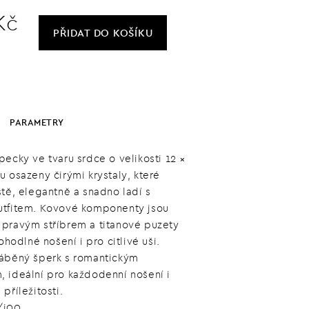
Kč
PŘIDAT
DO KOŠÍKU
PARAMETRY
pecky ve tvaru srdce o velikosti 12 ×
u osazeny čirými krystaly, které
stě, elegantně a snadno ladí s
tfitem. Kovové komponenty jsou
pravým stříbrem a titanové puzety
pohodlné nošení i pro citlivé uši.
áběný šperk s romantickým
 ideální pro každodenní nošení i
příležitosti.
/i00