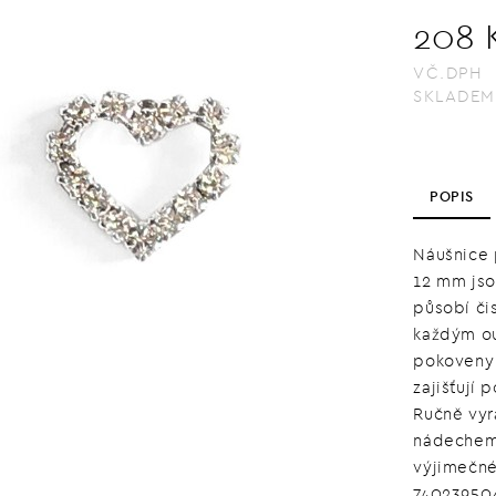
208 
VČ.DPH
SKLADEM
POPIS
Náušnice 
12 mm jso
působí či
každým ou
pokoveny 
zajišťují 
Ručně vyr
nádechem,
výjimečné 
74023950