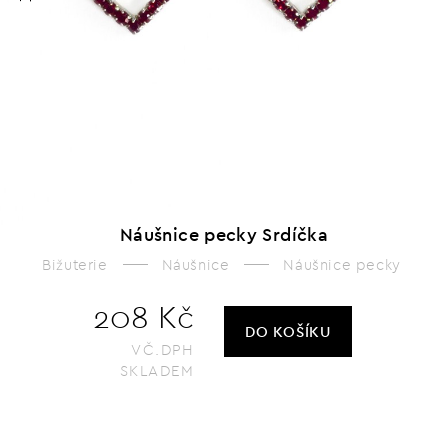
Náušnice pecky Srdíčka
Bižuterie
Náušnice
Náušnice pecky
208 Kč
DO KOŠÍKU
VČ.DPH
SKLADEM