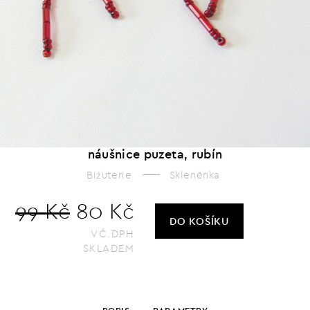
náušnice puzeta, rubín
Bižuterie
Skleněnka
99 Kč
80 Kč
DO KOŠÍKU
VČ.DPH
SKLADEM