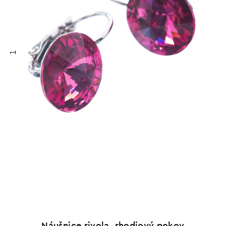
1
Náušnice rivola, rhodiový pokov