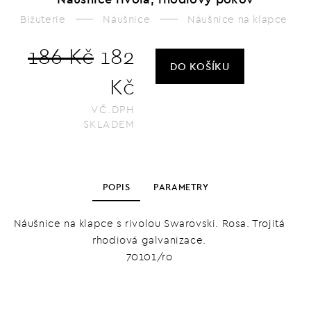
Bižuterie
Náušnice
Náušnice na klapce
186 Kč
182
DO KOŠÍKU
Kč
VČ.DPH
SKLADEM
POPIS
PARAMETRY
Náušnice na klapce s rivolou Swarovski. Rosa. Trojitá
rhodiová galvanizace.
70101/ro