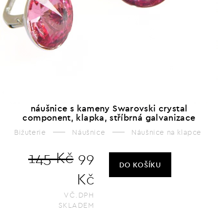
náušnice s kameny Swarovski crystal
component, klapka, stříbrná galvanizace
Bižuterie
Náušnice
Náušnice na klapce
145 Kč
99
DO KOŠÍKU
Kč
VČ.DPH
SKLADEM