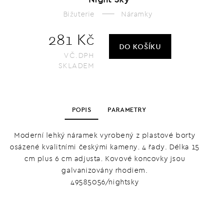
Bižuterie
Náramky
281 Kč
DO KOŠÍKU
VČ.DPH
SKLADEM
POPIS
PARAMETRY
Moderní lehký náramek vyrobený z plastové borty
osázené kvalitními českými kameny. 4 řady. Délka 15
cm plus 6 cm adjusta. Kovové koncovky jsou
galvanizovány rhodiem.
49585056/nightsky