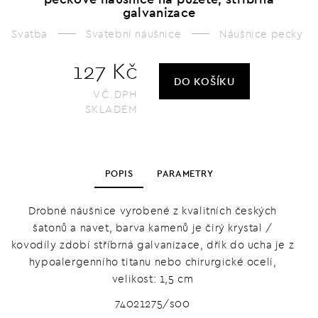
galvanizace
Svatba
Svatební náušnice
Náušnice pecky
127 Kč
DO KOŠÍKU
VČ.DPH
SKLADEM
POPIS
PARAMETRY
Drobné náušnice vyrobené z kvalitních českých
šatonů a navet, barva kamenů je čirý krystal /
kovodíly zdobí stříbrná galvanizace, dřík do ucha je z
hypoalergenního titanu nebo chirurgické oceli,
velikost: 1,5 cm
74021275/s00