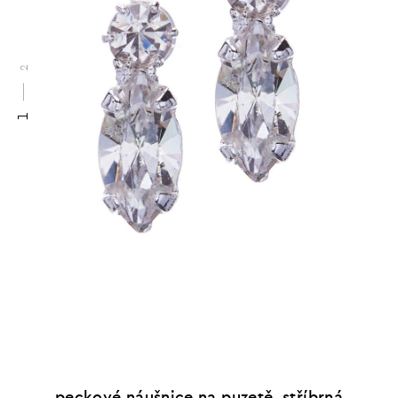
2
1
peckové náušnice na puzetě, stříbrná