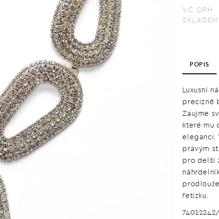
VČ.DPH
SKLADEM
POPIS
Luxusní n
precizně b
Zaujme sv
které mu 
eleganci.
pravým st
pro delší 
náhrdelní
prodlouže
řetízku.
74012242