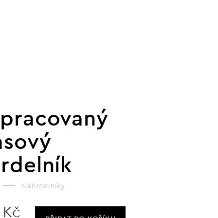
pracovaný
asový
rdelník
Náhrdelníky
 Kč