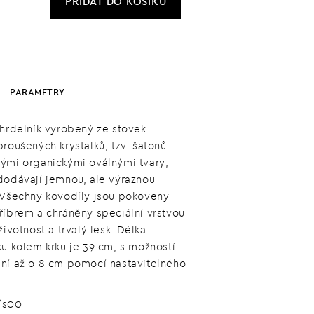
PŘIDAT
DO KOŠÍKU
PARAMETRY
áhrdelník vyrobený ze stovek
roušených krystalků, tzv. šatonů.
ými organickými oválnými tvary,
dodávají jemnou, ale výraznou
 Všechny kovodíly jsou pokoveny
říbrem a chráněny speciální vrstvou
životnost a trvalý lesk. Délka
ku kolem krku je 39 cm, s možností
ní až o 8 cm pomocí nastavitelného
/s00