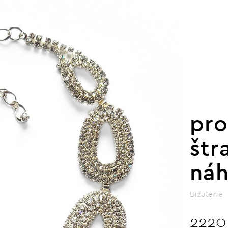
pro
štr
náh
Bižuterie
2220