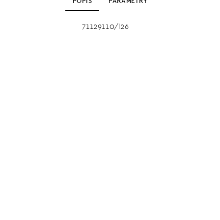
POPIS
PARAMETRY
71129110/l26