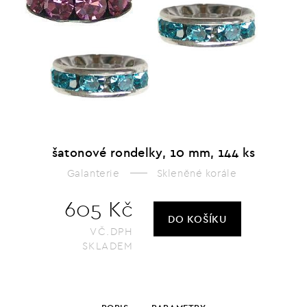
šatonové rondelky, 10 mm, 144 ks
Galanterie
Skleněné korále
605 Kč
DO KOŠÍKU
VČ.DPH
SKLADEM