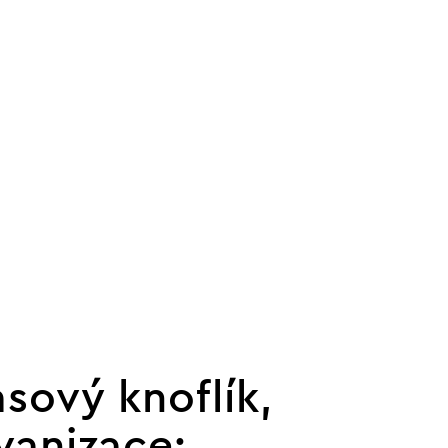
asový knoflík,
vanizace: