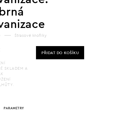
íbrná
vanizace
e
Štrasové knoflíky
č
PŘIDAT
DO KOŠÍKU
ENÍ
Ě SKLADEM A
AK
ŽENÍ
LHŮTY.
PARAMETRY