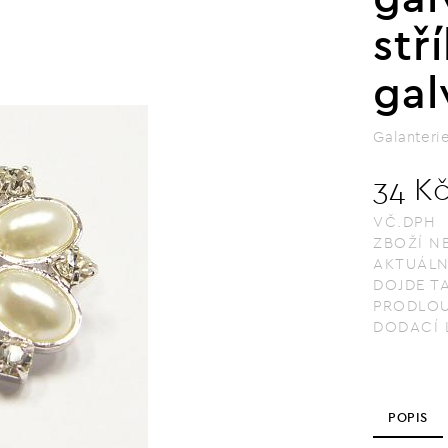
stř
gal
Galanteri
34 K
VČ.DPH
ZBOŽÍ N
AKTUÁLN
DOJDE T
PRODLOU
DODACÍ 
POPIS