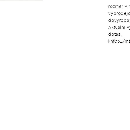
rozměr v 
výprodejo
dovýroba 
Aktuální 
dotaz.
knf061/m