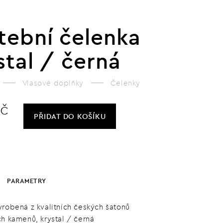
tební čelenka
stal / černá
Vlasové doplňky
Čelenky
Kč
PŘIDAT
DO KOŠÍKU
PARAMETRY
yrobená z kvalitních českých šatonů
ch kamenů, krystal / černá