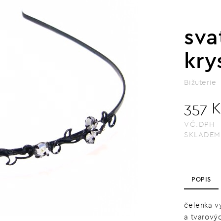
sva
kry
Bižuterie
357 
VČ.DPH
SKLADEM
POPIS
čelenka v
a tvarový