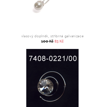
vlasový doplněk, stříbrná galvanizace
100 Kč
83 Kč