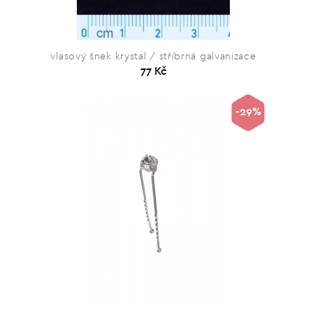
vlasový šnek krystal / stříbrná galvanizace
77 Kč
-29%