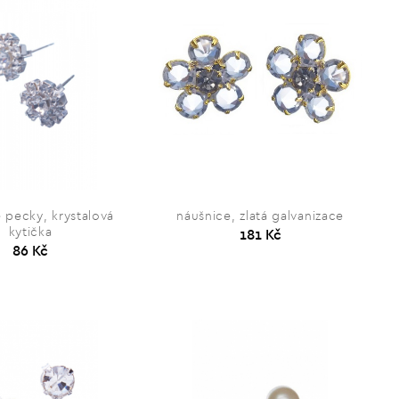
 pecky, krystalová
náušnice, zlatá galvanizace
kytička
181 Kč
86 Kč