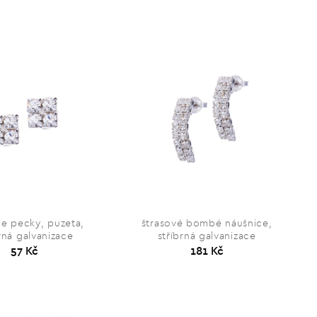
ce pecky, puzeta,
štrasové bombé náušnice,
rná galvanizace
stříbrná galvanizace
57 Kč
181 Kč