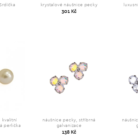
Srdíčka
krystalové náušnice pecky
luxusn
301 Kč
 kvalitní
náušnice pecky, stříbrná
náušnic
á perlička
galvanizace
138 Kč