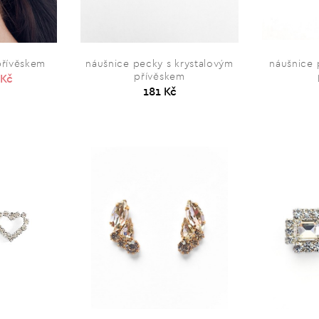
přívěskem
náušnice pecky s krystalovým
náušnice 
přívěskem
 Kč
181 Kč