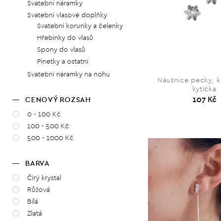
Svatební náramky
Svatební vlasové doplňky
Svatební korunky a čelenky
Hřebínky do vlasů
Spony do vlasů
Pinetky a ostatní
Svatební náramky na nohu
Náušnice pecky, k
kytička
107 Kč
CENOVÝ ROZSAH
0 - 100 Kč
100 - 500 Kč
500 - 1000 Kč
BARVA
Čirý krystal
Růžová
Bílá
Zlatá