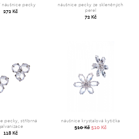
í náušnice pecky
náušnice pecky ze skleněných
perel
272 Kč
72 Kč
e pecky, stříbrná
náušnice krystalová kytička
galvanizace
510 Kč
510 Kč
118 Kč