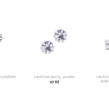
rystalkem
náušnice pecky, puzeta
náušni
stříb
97 Kč