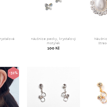
rystalová
náušnice pecky, krystalový
Náušnic
motýlek
štra
100 Kč
-32%