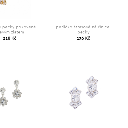
e pecky pokovené
perličko štrasové náušnice,
avým zlatem
pecky
218 Kč
136 Kč