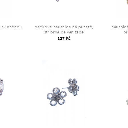
e skleněnou
peckové náušnice na puzetě,
náušnic
stříbrná galvanizace
pr
127 Kč