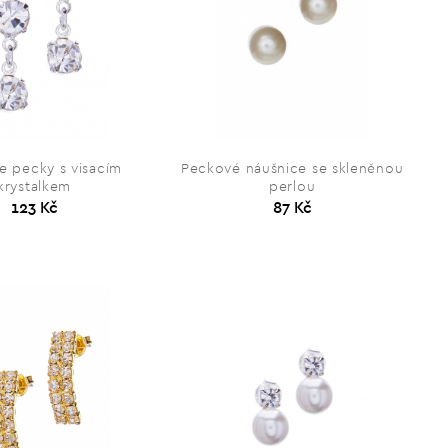
e pecky s visacím
Peckové náušnice se skleněnou
krystalkem
perlou
123 Kč
87 Kč