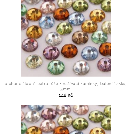
píchané “loch” extra růže - našívací kamínky, balení 144ks,
5mm
146 Kč