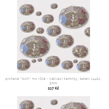
píchané “loch” mc růže - našívací kamínky, balení 144ks,
3mm
217 Kč