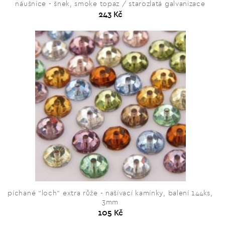
náušnice - šnek, smoke topaz / starozlatá galvanizace
243 Kč
píchané “loch” extra růže - našívací kamínky, balení 144ks,
3mm
105 Kč