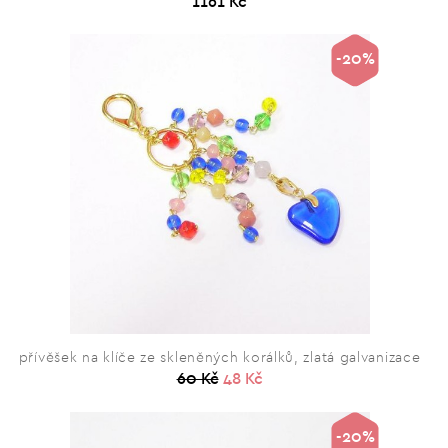
1161 Kč
-20%
přívěšek na klíče ze skleněných korálků, zlatá galvanizace
60 Kč
48 Kč
-20%