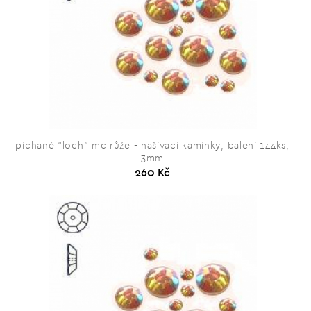
píchané “loch” mc růže - našívací kamínky, balení 144ks,
3mm
260 Kč