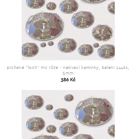
píchané “loch” mc růže - našívací kamínky, balení 144ks,
5mm
386 Kč