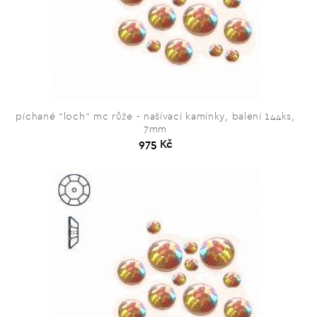
píchané “loch” mc růže - našívací kamínky, balení 144ks,
7mm
975 Kč