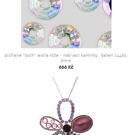
píchané “loch” extra růže - našívací kamínky, balení 144ks,
8mm
666 Kč