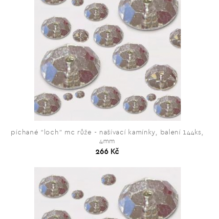
píchané “loch” mc růže - našívací kamínky, balení 144ks,
4mm
266 Kč