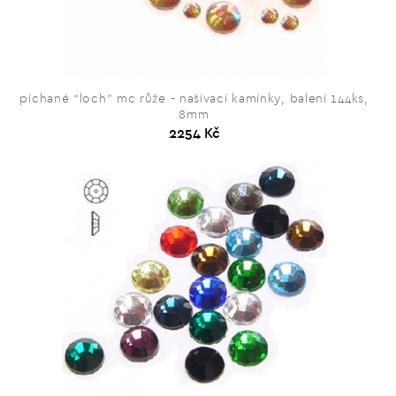
píchané “loch” mc růže - našívací kamínky, balení 144ks,
8mm
2254 Kč