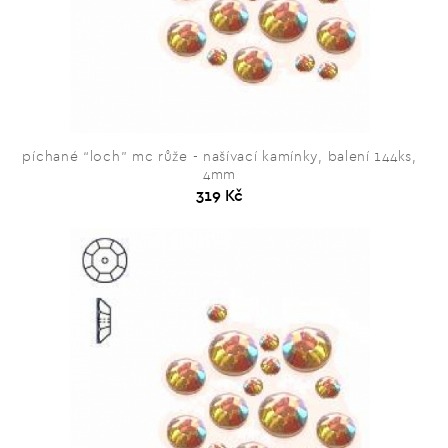
píchané “loch” mc růže - našívací kamínky, balení 144ks,
4mm
319 Kč