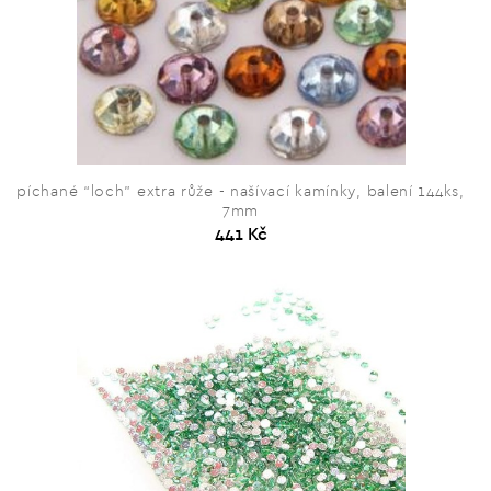
píchané “loch” extra růže - našívací kamínky, balení 144ks,
7mm
441 Kč