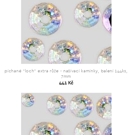
píchané “loch” extra růže - našívací kamínky, balení 144ks,
7mm
441 Kč