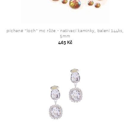
píchané “loch” mc růže - našívací kamínky, balení 144ks,
5mm
463 Kč