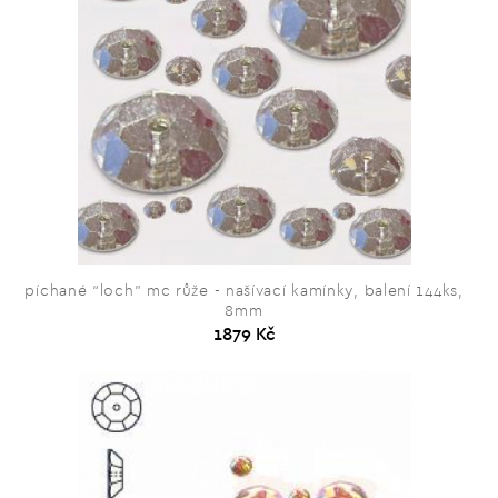
píchané “loch” mc růže - našívací kamínky, balení 144ks,
8mm
1879 Kč