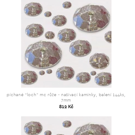
píchané “loch” mc růže - našívací kamínky, balení 144ks,
7mm
812 Kč