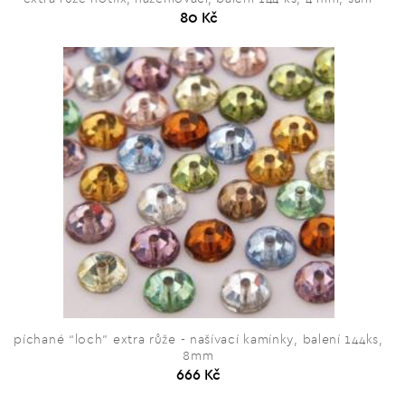
80 Kč
píchané “loch” extra růže - našívací kamínky, balení 144ks,
8mm
666 Kč