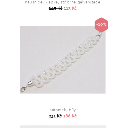
náušnice, klapka, stříbrná galvanizace
145 Kč
113 Kč
-19%
náramek, bílý
231 Kč
186 Kč