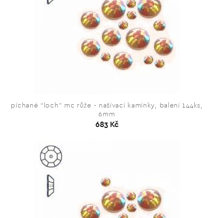
píchané “loch” mc růže - našívací kamínky, balení 144ks,
6mm
683 Kč