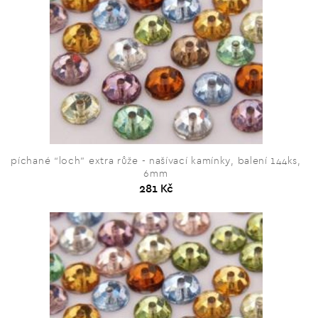
píchané “loch” extra růže - našívací kamínky, balení 144ks,
6mm
281 Kč