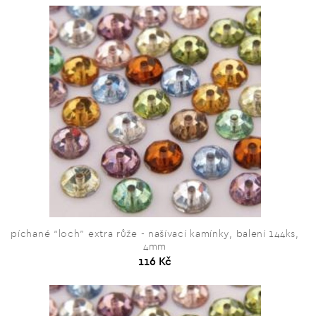
píchané “loch” extra růže - našívací kamínky, balení 144ks,
4mm
116 Kč