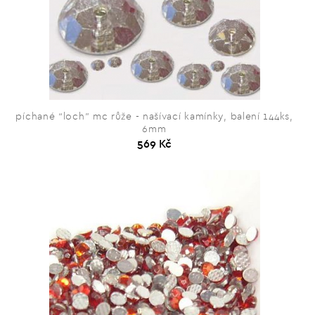
píchané “loch” mc růže - našívací kamínky, balení 144ks,
6mm
569 Kč