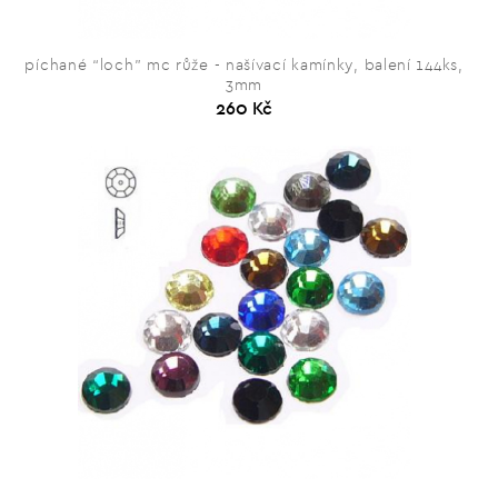
píchané “loch” mc růže - našívací kamínky, balení 144ks,
3mm
260 Kč