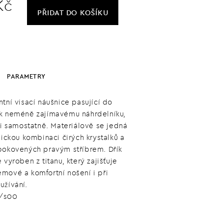
Kč
PŘIDAT
DO KOŠÍKU
PARAMETRY
tní visací náušnice pasující do
k neméně zajímavému náhrdelníku,
 i samostatně. Materiálově se jedná
sickou kombinaci čirých krystalků a
pokovených pravým stříbrem. Dřík
 vyroben z titanu, který zajišťuje
mové a komfortní nošení i při
užívání.
/s00