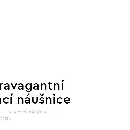
ravagantní
ací náušnice
Svatební náušnice
ušnice