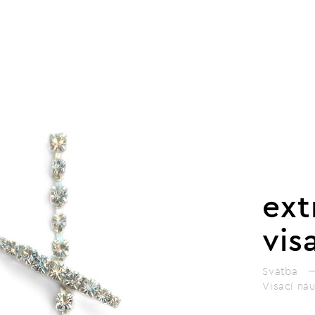
ext
vis
Svatba
Visací ná