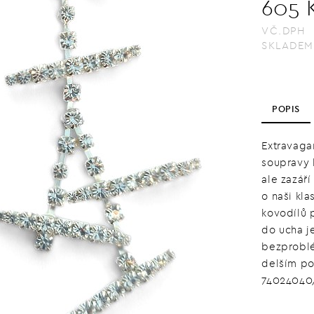
605 
VČ.DPH
SKLADEM
POPIS
Extravagan
soupravy 
ale zazáří
o naši kla
kovodílů 
do ucha je
bezproblé
delším po
74024040