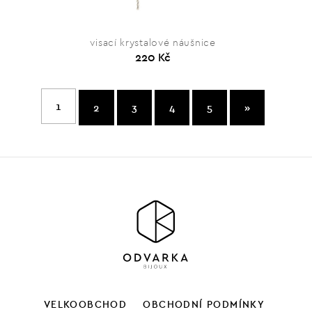
visací krystalové náušnice
220 Kč
1
2
3
4
5
»
VELKOOBCHOD
OBCHODNÍ PODMÍNKY