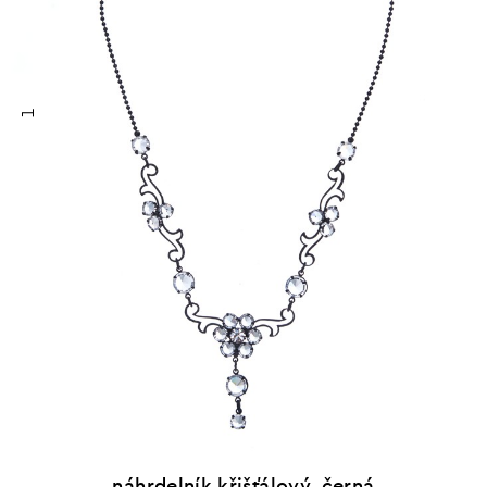
1
náhrdelník křišťálový, černá