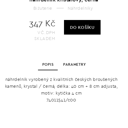
Bižuterie
Náhrdelníky
347 Kč
DO KOŠÍKU
VČ.DPH
SKLADEM
POPIS
PARAMETRY
náhrdelník vyrobený z kvalitních českých broušených
kamenů, krystal / černá, délka: 40 cm + 8 cm adjusta,
motiv: kytička 4 cm
74011541/c00