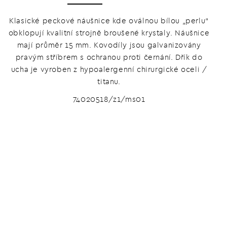
Klasické peckové náušnice kde oválnou bílou „perlu“
obklopují kvalitní strojně broušené krystaly. Náušnice
mají průměr 15 mm. Kovodíly jsou galvanizovány
pravým stříbrem s ochranou proti černání. Dřík do
ucha je vyroben z hypoalergenní chirurgické oceli /
titanu.
74020518/z1/ms01