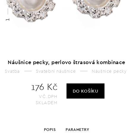
2
1
Náušnice pecky, perlovo štrasová kombinace
Svatba
Svatební náušnice
Náušnice pecky
176 Kč
DO KOŠÍKU
VČ.DPH
SKLADEM
POPIS
PARAMETRY