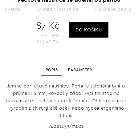
Svatba
Svatební náušnice
Náušnice pecky
87 Kč
DO KOŠÍKU
VČ.DPH
SKLADEM
POPIS
PARAMETRY
Jemné perličkové náušnice. Perla je skleněná bílá o
průměru 6 mm, kovodíly zdobí kvalitní stříbrná
galvanizace s ochranou proti černání. Dřík do ucha je
vyroben z chirurgické oceli nebo hypoalergenního
titanu
74021139/ms01