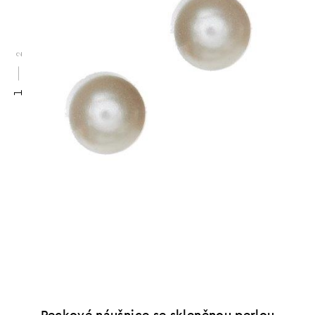
2
1
Peckové náušnice se skleněnou perlou