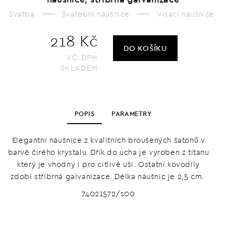
Svatba
Svatební náušnice
Visací náušnice
218 Kč
DO KOŠÍKU
VČ.DPH
SKLADEM
POPIS
PARAMETRY
Elegantní náušnice z kvalitních broušených šatonů v
barvě čirého krystalu. Dřík do ucha je vyroben z titanu
který je vhodný i pro citlivé uši. Ostatní kovodíly
zdobí stříbrná galvanizace. Délka náušnic je 2,5 cm.
74021572/s00