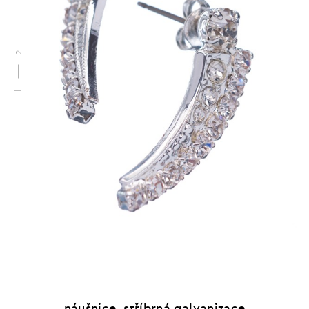
2
1
náušnice, stříbrná galvanizace