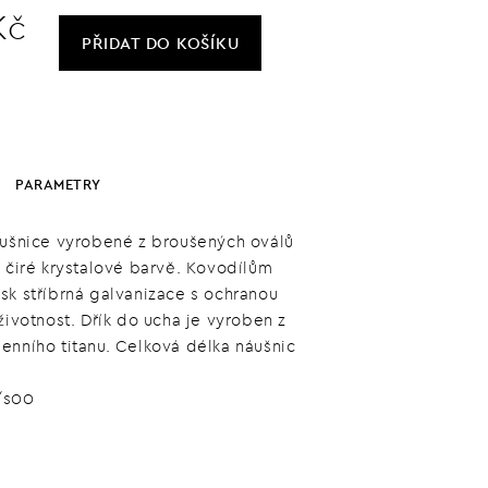
Kč
PŘIDAT
DO KOŠÍKU
PARAMETRY
áušnice vyrobené z broušených oválů
v čiré krystalové barvě. Kovodílům
sk stříbrná galvanizace s ochranou
životnost. Dřík do ucha je vyroben z
enního titanu. Celková délka náušnic
/s00