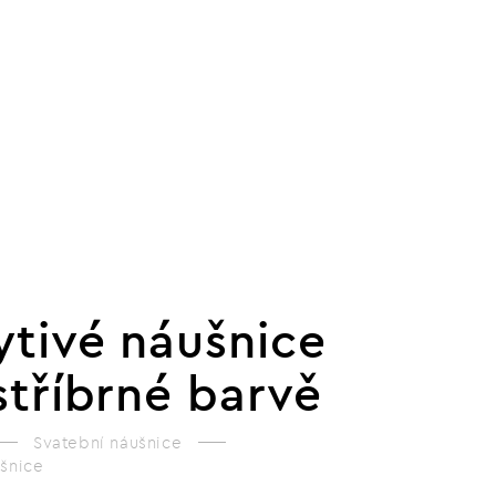
ytivé náušnice
stříbrné barvě
Svatební náušnice
ušnice