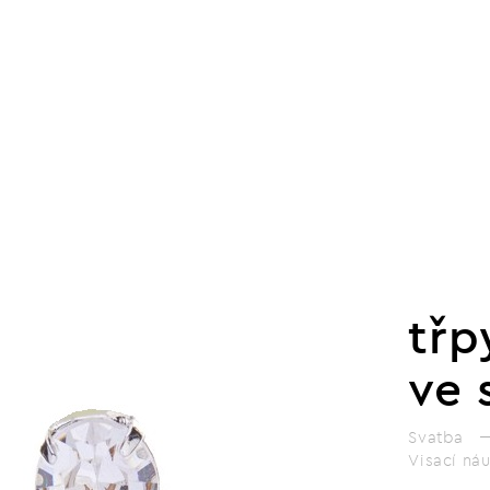
třp
ve 
Svatba
Visací ná