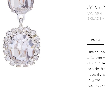
305 
VČ.DPH
SKLADEM
POPIS
Luxusní n
a šatonů 
dodává le
pro delší 
hypoalerg
je 3 cm.
74023973