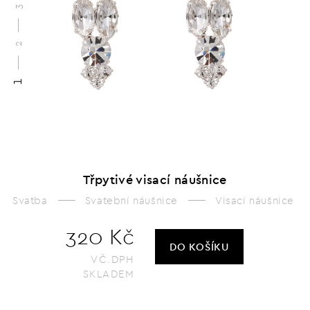
3
2
1
Třpytivé visací náušnice
Svatba
Svatební náušnice
Visací náušnice
320 Kč
DO KOŠÍKU
VČ.DPH
SKLADEM