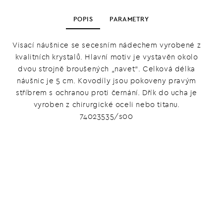
POPIS
PARAMETRY
Visací náušnice se secesním nádechem vyrobené z
kvalitních krystalů. Hlavní motiv je vystavěn okolo
dvou strojně broušených „navet“. Celková délka
náušnic je 5 cm. Kovodíly jsou pokoveny pravým
stříbrem s ochranou proti černání. Dřík do ucha je
vyroben z chirurgické oceli nebo titanu.
74023535/s00