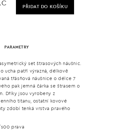
Kč
PŘIDAT
DO KOŠÍKU
PARAMETRY
asymetrický set štrasových náušnic.
o ucha patří výrazná, délkově
aná třásňová náušnice o délce 7
vého pak jemná čárka se štrasem o
m. Dříky jsou vyrobeny z
enního titanu, ostatní kovové
y zdobí tenká vrstva pravého
/s00 prava