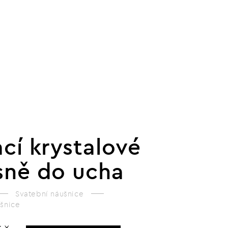
ací krystalové
sně do ucha
Svatební náušnice
ušnice