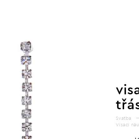
vis
třá
Svatba
Visací ná