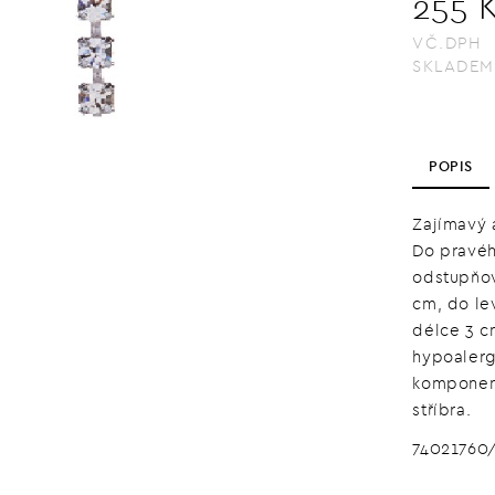
255 
VČ.DPH
SKLADEM
POPIS
Zajímavý 
Do pravéh
odstupňov
cm, do le
délce 3 c
hypoalerg
komponent
stříbra.
74021760