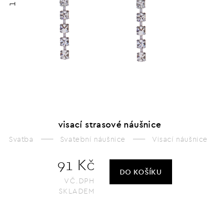
1
visací strasové náušnice
Svatba
Svatební náušnice
Visací náušnice
91 Kč
DO KOŠÍKU
VČ.DPH
SKLADEM