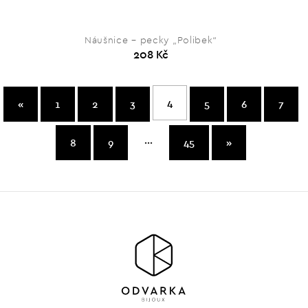
Náušnice – pecky „Polibek“
208 Kč
4
«
1
2
3
5
6
7
...
8
9
45
»