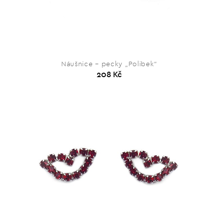
Náušnice – pecky „Polibek“
208 Kč