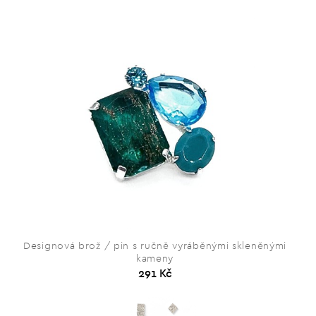
Designová brož / pin s ručně vyráběnými skleněnými
kameny
291 Kč