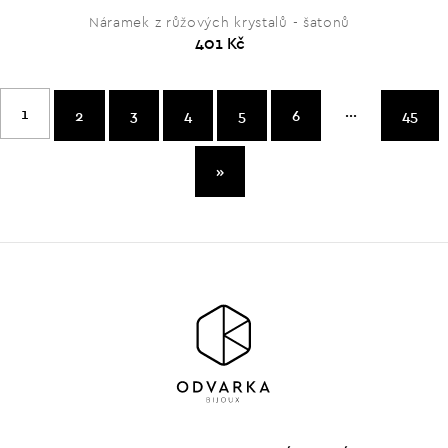
Náramek z růžových krystalů - šatonů
401 Kč
...
1
2
3
4
5
6
45
»