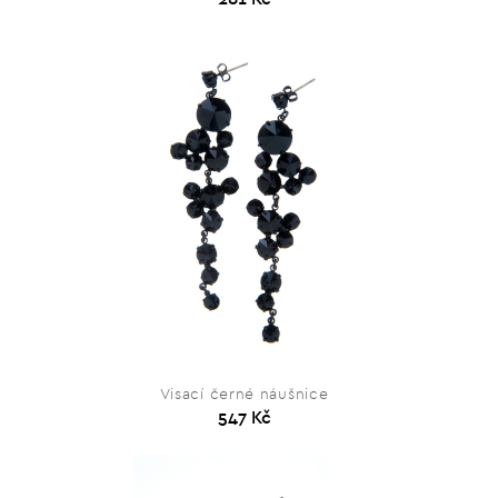
Visací černé náušnice
547 Kč