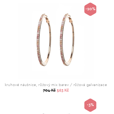
-20%
kruhové náušnice, růžový mix barev / růžová galvanizace
704 Kč
563 Kč
-3%