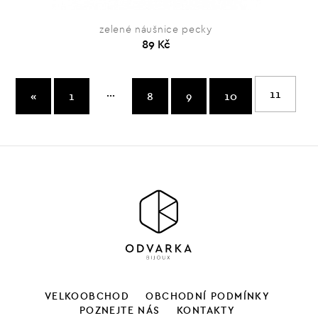
zelené náušnice pecky
89 Kč
...
11
«
1
8
9
10
VELKOOBCHOD
OBCHODNÍ PODMÍNKY
POZNEJTE NÁS
KONTAKTY