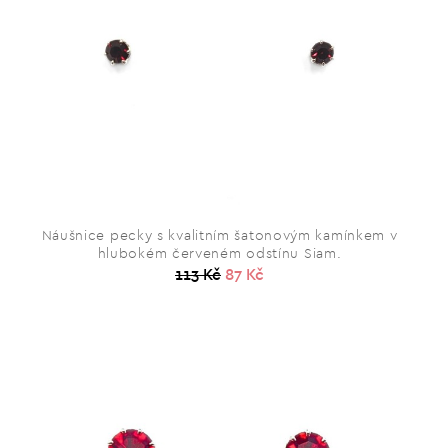
Náušnice pecky s kvalitním šatonovým kamínkem v
hlubokém červeném odstínu Siam.
113 Kč
87 Kč