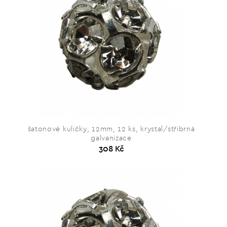
šatonové kuličky, 12mm, 12 ks, krystal/střibrná
galvanizace
308 Kč