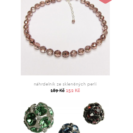
náhrdelník ze skleněných perlí
189 Kč
152 Kč