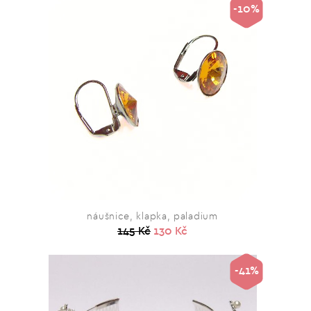
-10%
náušnice, klapka, paladium
145 Kč
130 Kč
-41%