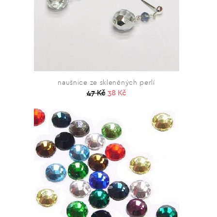
naušnice ze skleněných perlí
47 Kč
38 Kč