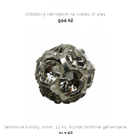
kříštálový náhrdelník na svatbu či ples
506 Kč
šatonové kuličky, 6mm, 12 ks, krystal/střibrná galvanizace
243 Kč