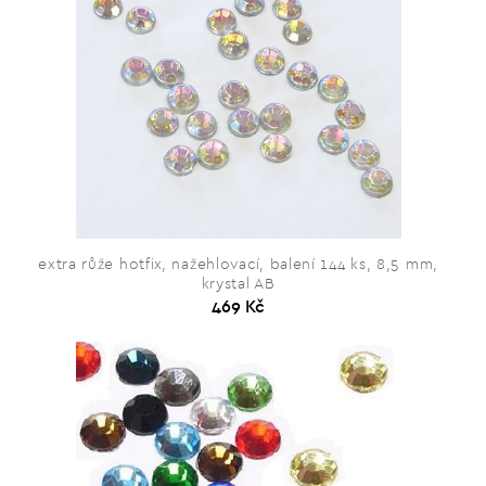
extra růže hotfix, nažehlovací, balení 144 ks, 8,5 mm,
krystal AB
469 Kč