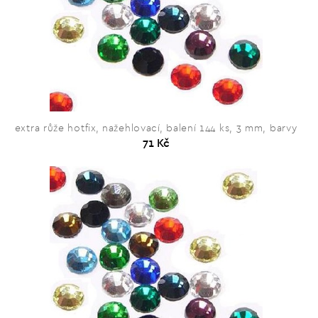
extra růže hotfix, nažehlovací, balení 144 ks, 3 mm, barvy
71 Kč