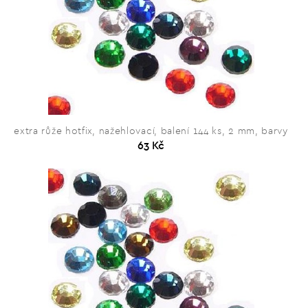
extra růže hotfix, nažehlovací, balení 144 ks, 2 mm, barvy
63 Kč