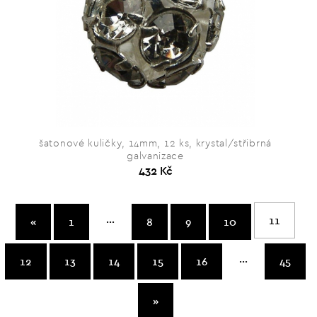
šatonové kuličky, 14mm, 12 ks, krystal/střibrná
galvanizace
432 Kč
...
11
«
1
8
9
10
...
12
13
14
15
16
45
»