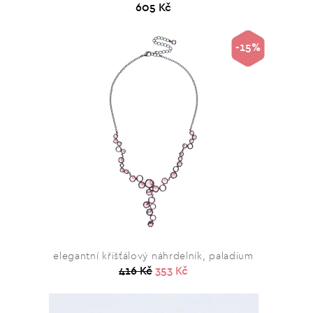
605 Kč
-15%
elegantní křišťálový náhrdelník, paladium
416 Kč
353 Kč