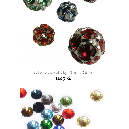
šatonové kuličky, 8mm, 12 ks
1463 Kč