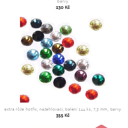
barvy
230 Kč
extra růže hotfix, nažehlovací, balení 144 ks, 7,3 mm, barvy
355 Kč