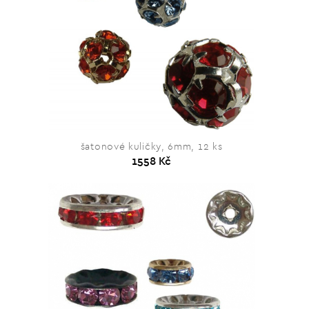
šatonové kuličky, 6mm, 12 ks
1558 Kč