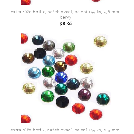
extra růže hotfix, nažehlovací, balení 144 ks, 4,8 mm,
barvy
98 Kč
extra růže hotfix, nažehlovací, balení 144 ks, 6,5 mm,