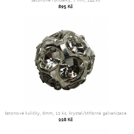
šatonové rondelky, 7 mm, 144 ks
895 Kč
šatonové kuličky, 8mm, 12 ks, krystal/střibrná galvanizace
228 Kč