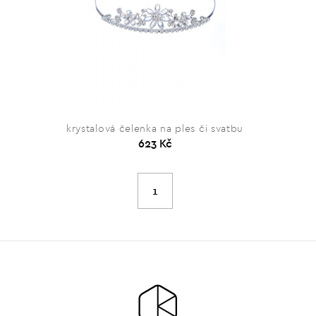
krystalová čelenka na ples či svatbu
623 Kč
1