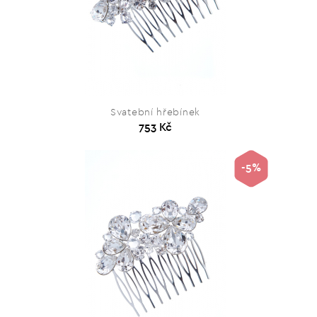
Svatební hřebínek
753 Kč
-5%