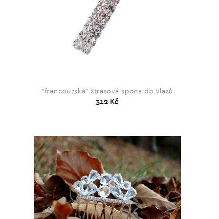
"francouzská" štrasová spona do vlasů
312 Kč