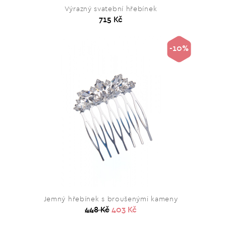
Výrazný svatební hřebínek
715 Kč
-10%
Jemný hřebínek s broušenými kameny
448 Kč
403 Kč