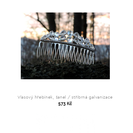
Vlasový hřebínek, šanel / stříbrná galvanizace
573 Kč