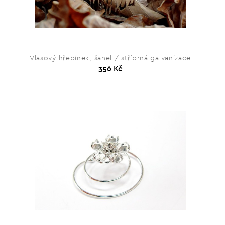
Vlasový hřebínek, šanel / stříbrná galvanizace
356 Kč