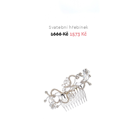
Svatební hřebínek
1666 Kč
1573 Kč