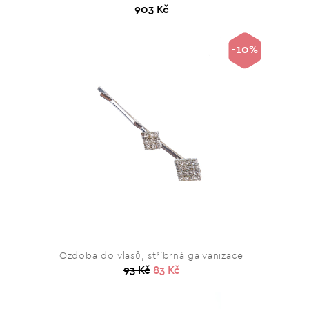
903 Kč
-10%
Ozdoba do vlasů, stříbrná galvanizace
93 Kč
83 Kč